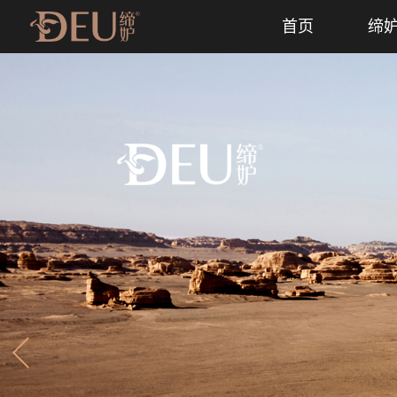
首页
缔妒