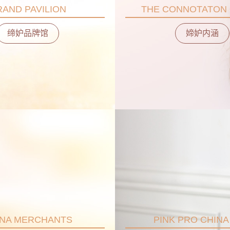
RAND PAVILION
THE CONNOTATON 
缔妒品牌馆
媂妒内涵
INA MERCHANTS
PINK PRO CHINA