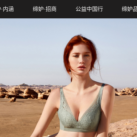
·内涵
缔妒·招商
公益中国行
缔妒