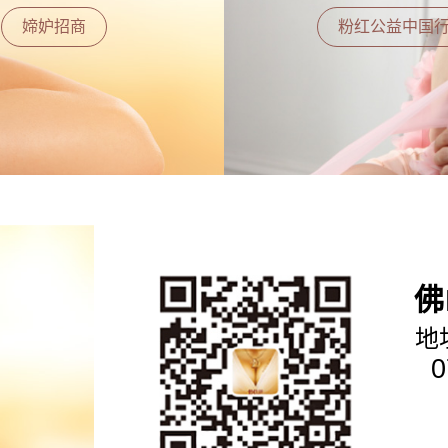
媂妒招商
粉红公益中国
佛
地
0