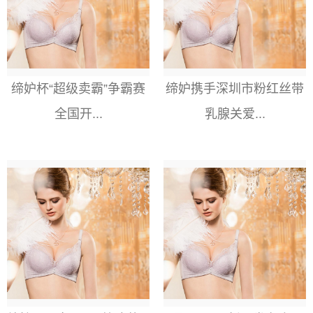
缔妒杯“超级卖霸”争霸赛
缔妒携手深圳市粉红丝带
全国开...
乳腺关爱...