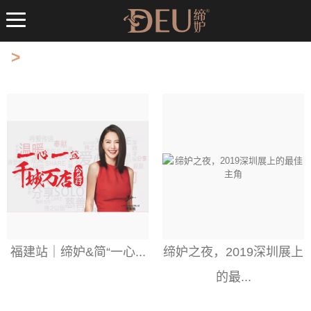
>
福建站｜缔妒&简“一心...
缔妒之夜，2019深圳展上
的最...