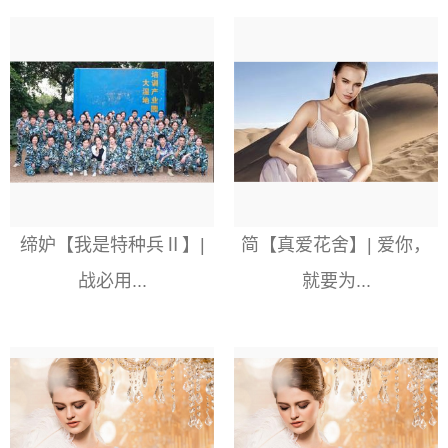
缔妒【我是特种兵Ⅱ】|
简【真爱花舍】| 爱你，
战必用...
就要为...