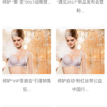
缔妒 “聚·变”2017战略营...
“遇见2017”新品发布会暨
粉...
缔妒“VIP答谢会”引爆销售
缔妒启动“粉红丝带公益.
狂...
中国行...